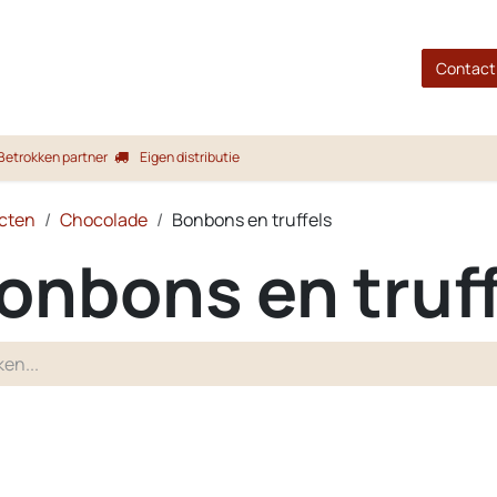
gina
Shop
Merken
Blog
Over ons
Service
Contact
Betrokken partner
Eigen distributie
cten
Chocolade
Bonbons en truffels
onbons en truff