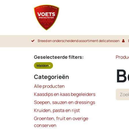
Overslaan naar inhoud
Startpa
Breed en onderscheidend assortiment delicatessen
Geselecteerde filters:
Produ
Maldon
×
B
Categorieën
Alle producten
Kaasdips en kaas begeleiders
Soepen, sauzen en dressings
Kruiden, pasta en rijst
Groenten, fruit en overige
conserven