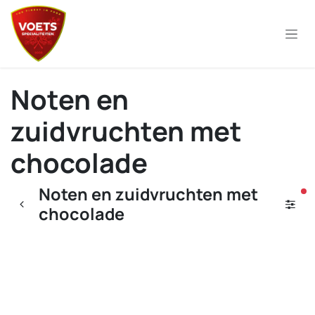
Overslaan naar inhoud
Noten en
zuidvruchten met
chocolade
Noten en zuidvruchten met
ac
chocolade