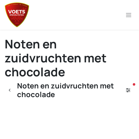
Overslaan naar inhoud
Noten en
zuidvruchten met
chocolade
Noten en zuidvruchten met
ac
chocolade