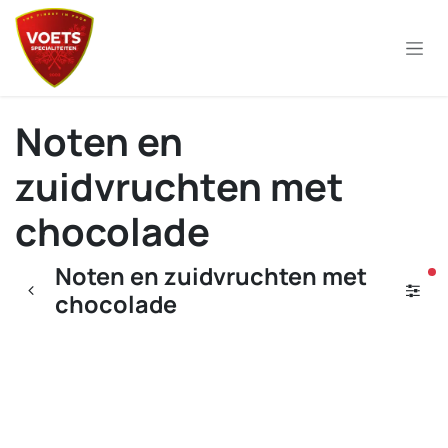
Overslaan naar inhoud
Noten en
zuidvruchten met
chocolade
Noten en zuidvruchten met
ac
chocolade