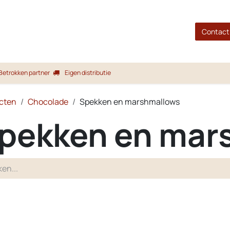
gina
Shop
Merken
Blog
Over ons
Service
Contact
Betrokken partner
Eigen distributie
cten
Chocolade
Spekken en marshmallows
pekken en mar