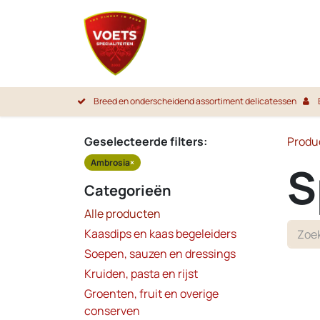
Overslaan naar inhoud
Startpa
Breed en onderscheidend assortiment delicatessen
Geselecteerde filters:
Produ
Ambrosia
×
S
Categorieën
Alle producten
Kaasdips en kaas begeleiders
Soepen, sauzen en dressings
Kruiden, pasta en rijst
Groenten, fruit en overige
conserven