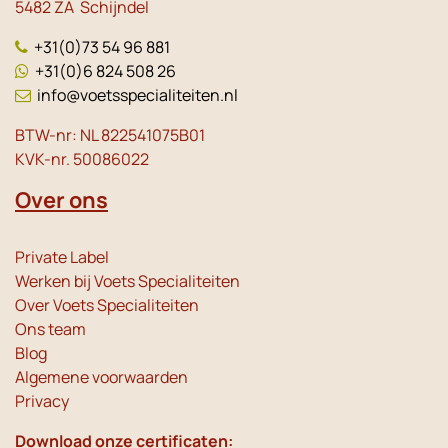
5482 ZA Schijndel
+31(0)73 54 96 881
+31(0)6 824 508 26
info@voetsspecialiteiten.nl
BTW-nr: NL 822541075B01
KVK-nr. 50086022
Over ons
Private Label
Werken bij Voets Specialiteiten
Over Voets Specialiteiten
Ons team
Blog
Algemene voorwaarden
Privacy
Download onze certificaten: