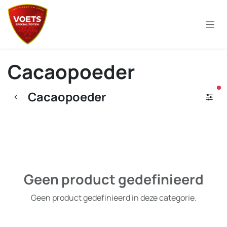
Overslaan naar inhoud
Cacaopoeder
ac
Cacaopoeder
Geen product gedefinieerd
Geen product gedefinieerd in deze categorie.