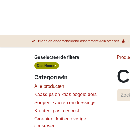
Overslaan naar inhoud
Breed en onderscheidend assortiment delicatessen
B
Geselecteerde filters:
Produ
Des Noots
×
C
Categorieën
Alle producten
Kaasdips en kaas begeleiders
Soepen, sauzen en dressings
Kruiden, pasta en rijst
Groenten, fruit en overige
conserven