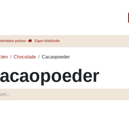
Startpagina
Shop
Merken
Blog
Over ons
Service
etrokken partner
Eigen distributie
cten
Chocolade
Cacaopoeder
acaopoeder