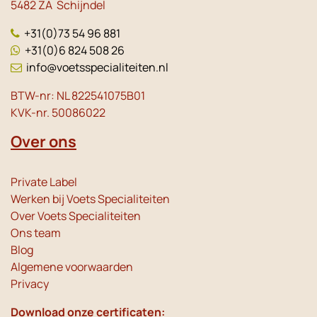
5482 ZA Schijndel
+31(0)73 54 96 881
+31(0)6 824 508 26
info@voetsspecialiteiten.nl
BTW-nr: NL 822541075B01
KVK-nr. 50086022
Over ons
Private Label
Werken bij Voets Specialiteiten
Over Voets Specialiteiten
Ons team
Blog
Algemene voorwaarden
Privacy
Download onze certificaten: