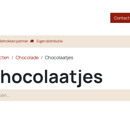
gina
Shop
Merken
Blog
Over ons
Service
Contact
Betrokken partner
Eigen distributie
cten
Chocolade
Chocolaatjes
hocolaatjes