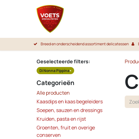
Overslaan naar inhoud
Startpa
Breed en onderscheidend assortiment delicatessen
Geselecteerde filters:
Produ
Di Nonna Pippina
×
C
Categorieën
Alle producten
Kaasdips en kaas begeleiders
Soepen, sauzen en dressings
Kruiden, pasta en rijst
Groenten, fruit en overige
conserven