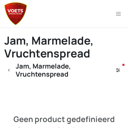
Overslaan naar inhoud
Jam, Marmelade,
Vruchtenspread
Jam, Marmelade,
ac
Vruchtenspread
Geen product gedefinieerd