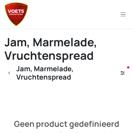
Overslaan naar inhoud
Jam, Marmelade,
Vruchtenspread
Jam, Marmelade,
ac
Vruchtenspread
Geen product gedefinieerd