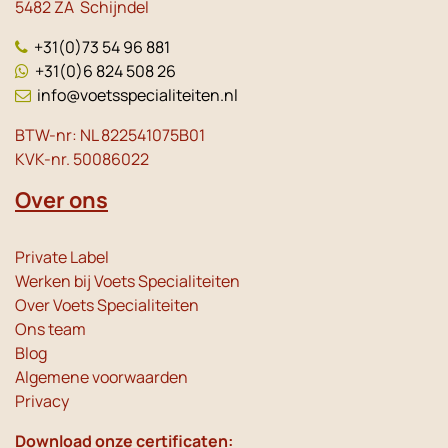
5482 ZA Schijndel
+31(0)73 54 96 881
+31(0)6 824 508 26
info@voetsspecialiteiten.nl
BTW-nr: NL 822541075B01
KVK-nr. 50086022
Over ons
Private Label
Werken bij Voets Specialiteiten
Over Voets Specialiteiten
Ons team
Blog
Algemene voorwaarden
Privacy
Download onze certificaten: