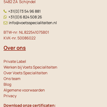
5482 ZA Schijndel
+31(0)73 54 96 881
+31(0)6 824 508 26
info@voetsspecialiteiten.nl
BTW-nr: NL 822541075B01
KVK-nr. 50086022
Over ons
Private Label
Werken bij Voets Specialiteiten
Over Voets Specialiteiten
Ons team
Blog
Algemene voorwaarden
Privacy
Download onze certificaten: