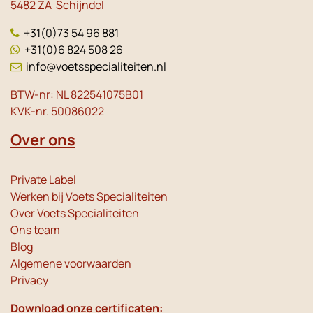
5482 ZA Schijndel
+31(0)73 54 96 881
+31(0)6 824 508 26
info@voetsspecialiteiten.nl
BTW-nr: NL 822541075B01
KVK-nr. 50086022
Over ons
Private Label
Werken bij Voets Specialiteiten
Over Voets Specialiteiten
Ons team
Blog
Algemene voorwaarden
Privacy
Download onze certificaten: