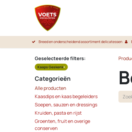
Overslaan naar inhoud
Startpa
Breed en onderscheidend assortiment delicatessen
Geselecteerde filters:
Produ
Kaaps Geskenk
×
B
Categorieën
Alle producten
Kaasdips en kaas begeleiders
Soepen, sauzen en dressings
Kruiden, pasta en rijst
Groenten, fruit en overige
conserven