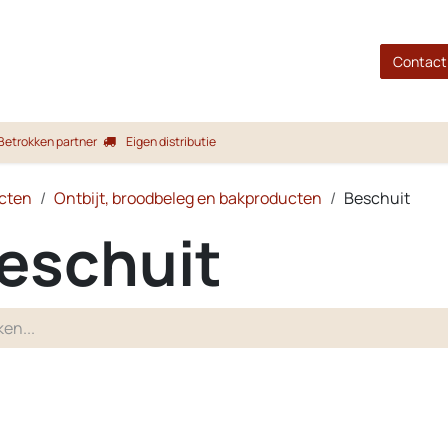
gina
Shop
Merken
Blog
Over ons
Service
Contact
Betrokken partner
Eigen distributie
cten
Ontbijt, broodbeleg en bakproducten
Beschuit
eschuit