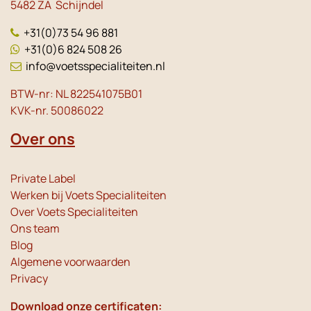
5482 ZA Schijndel
+31(0)73 54 96 881
+31(0)6 824 508 26
info@voetsspecialiteiten.nl
BTW-nr: NL 822541075B01
KVK-nr. 50086022
Over ons
Private Label
Werken bij Voets Specialiteiten
Over Voets Specialiteiten
Ons team
Blog
Algemene voorwaarden
Privacy
Download onze certificaten: