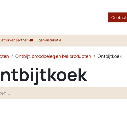
gina
Shop
Merken
Blog
Over ons
Service
Contact
Betrokken partner
Eigen distributie
cten
Ontbijt, broodbeleg en bakproducten
Ontbijtkoek
ntbijtkoek