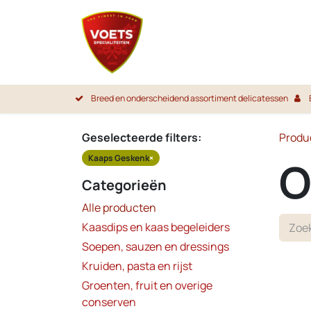
Overslaan naar inhoud
Startpa
Breed en onderscheidend assortiment delicatessen
Geselecteerde filters:
Produ
Kaaps Geskenk
×
O
Categorieën
Alle producten
Kaasdips en kaas begeleiders
Soepen, sauzen en dressings
Kruiden, pasta en rijst
Groenten, fruit en overige
conserven