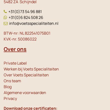
5482 ZA Schijndel
+31(0)73 54 96 881
+31(0)6 824 508 26
info@voetsspecialiteiten.nl
BTW-nr: NL 822541075B01
KVK-nr. 50086022
Over ons
Private Label
Werken bij Voets Specialiteiten
Over Voets Specialiteiten
Ons team
Blog
Algemene voorwaarden
Privacy
Download onze certificaten: