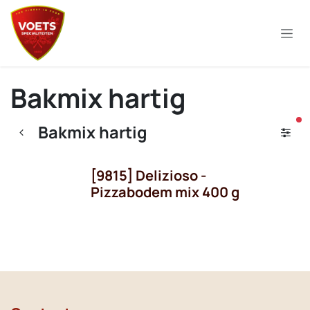
Overslaan naar inhoud
Bakmix hartig
ac
Bakmix hartig
[9815] Delizioso -
OP = OP!
Pizzabodem mix 400 g