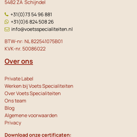
5482 ZA Schijndel
+31(0)73 54 96 881
+31(0)6 824 508 26
info@voetsspecialiteiten.nl
BTW-nr: NL 822541075B01
KVK-nr. 50086022
Over ons
Private Label
Werken bij Voets Specialiteiten
Over Voets Specialiteiten
Ons team
Blog
Algemene voorwaarden
Privacy
Download onze certificaten: