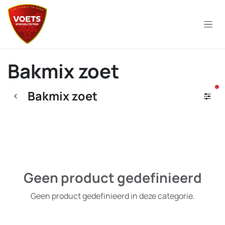
Overslaan naar inhoud
Bakmix zoet
ac
Bakmix zoet
Geen product gedefinieerd
Geen product gedefinieerd in deze categorie.