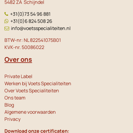
5482 ZA Schijndel
+31(0)73 54 96 881
+31(0)6 824 508 26
info@voetsspecialiteiten.nl
BTW-nr: NL 822541075B01
KVK-nr. 50086022
Over ons
Private Label
Werken bij Voets Specialiteiten
Over Voets Specialiteiten
Ons team
Blog
Algemene voorwaarden
Privacy
Download onze certificaten: