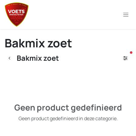
Overslaan naar inhoud
Bakmix zoet
ac
Bakmix zoet
Geen product gedefinieerd
Geen product gedefinieerd in deze categorie.