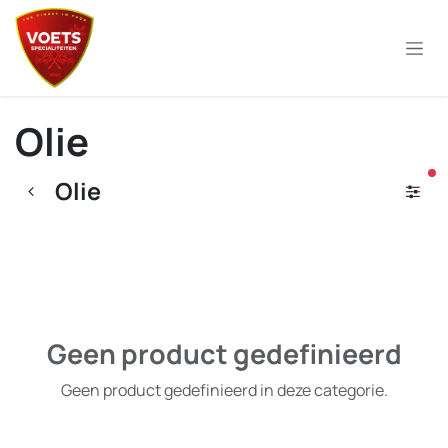
Overslaan naar inhoud
Olie
ac
Olie
Geen product gedefinieerd
Geen product gedefinieerd in deze categorie.