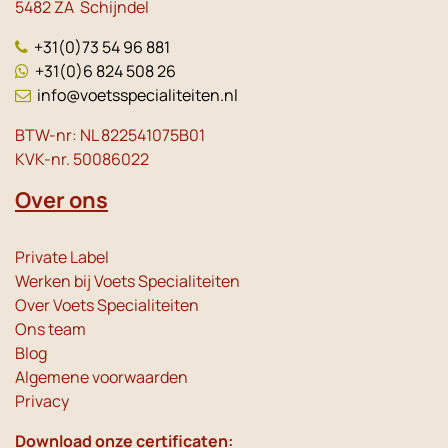
5482 ZA Schijndel
+31(0)73 54 96 881
+31(0)6 824 508 26
info@voetsspecialiteiten.nl
BTW-nr: NL 822541075B01
KVK-nr. 50086022
Over ons
Private Label
Werken bij Voets Specialiteiten
Over Voets Specialiteiten
Ons team
Blog
Algemene voorwaarden
Privacy
Download onze certificaten: