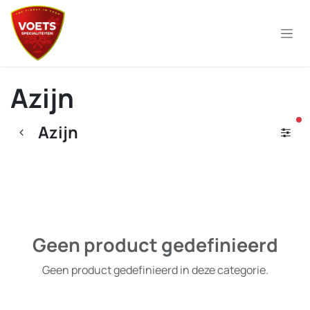
Overslaan naar inhoud
Azijn
ac
Azijn
Geen product gedefinieerd
Geen product gedefinieerd in deze categorie.