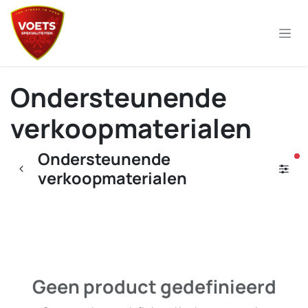
Overslaan naar inhoud
Ondersteunende
verkoopmaterialen
Ondersteunende
ac
verkoopmaterialen
Geen product gedefinieerd