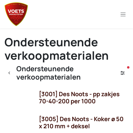
Overslaan naar inhoud
Ondersteunende
verkoopmaterialen
Ondersteunende
ac
verkoopmaterialen
[3001] Des Noots - pp zakjes
70-40-200 per 1000
[3005] Des Noots - Koker ø 50
x 210 mm + deksel