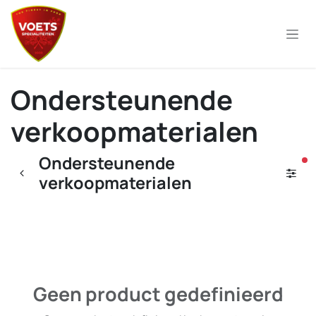
Overslaan naar inhoud
Ondersteunende
verkoopmaterialen
Ondersteunende
ac
verkoopmaterialen
Geen product gedefinieerd