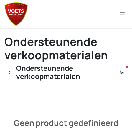
Overslaan naar inhoud
Ondersteunende
verkoopmaterialen
Ondersteunende
ac
verkoopmaterialen
Geen product gedefinieerd