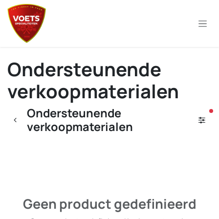
Overslaan naar inhoud
Ondersteunende
verkoopmaterialen
Ondersteunende
ac
verkoopmaterialen
Geen product gedefinieerd