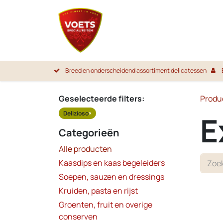
Overslaan naar inhoud
Startpa
Breed en onderscheidend assortiment delicatessen
Geselecteerde filters:
Produ
Delizioso
×
E
Categorieën
Alle producten
Kaasdips en kaas begeleiders
Soepen, sauzen en dressings
Kruiden, pasta en rijst
Groenten, fruit en overige
conserven