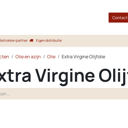
gina
Shop
Merken
Blog
Over ons
Service
Contact
Betrokken partner
Eigen distributie
cten
Olie en azijn
Olie
Extra Virgine Olijfolie
xtra Virgine Olij