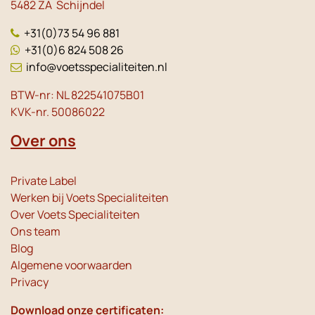
5482 ZA Schijndel
+31(0)73 54 96 881
+31(0)6 824 508 26
info@voetsspecialiteiten.nl
BTW-nr: NL 822541075B01
KVK-nr. 50086022
Over ons
Private Label
Werken bij Voets Specialiteiten
Over Voets Specialiteiten
Ons team
Blog
Algemene voorwaarden
Privacy
Download onze certificaten: