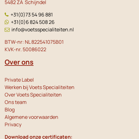
5482 ZA Schijndel
+31(0)73 54 96 881
+31(0)6 824 508 26
info@voetsspecialiteiten.nl
BTW-nr: NL 822541075B01
KVK-nr. 50086022
Over ons
Private Label
Werken bij Voets Specialiteiten
Over Voets Specialiteiten
Ons team
Blog
Algemene voorwaarden
Privacy
Download onze certificaten: