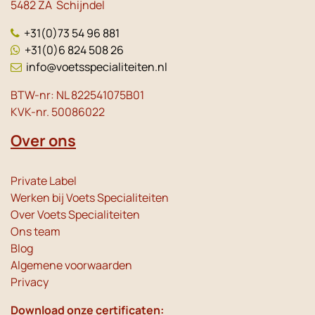
5482 ZA Schijndel
+31(0)73 54 96 881
+31(0)6 824 508 26
info@voetsspecialiteiten.nl
BTW-nr: NL 822541075B01
KVK-nr. 50086022
Over ons
Private Label
Werken bij Voets Specialiteiten
Over Voets Specialiteiten
Ons team
Blog
Algemene voorwaarden
Privacy
Download onze certificaten: