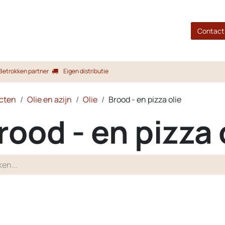
gina
Shop
Merken
Blog
Over ons
Service
Contact
Betrokken partner
Eigen distributie
cten
Olie en azijn
Olie
Brood - en pizza olie
rood - en pizza 