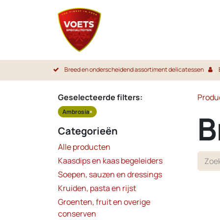
Overslaan naar inhoud
Startpa
Breed en onderscheidend assortiment delicatessen
Geselecteerde filters:
Produ
Ambrosia
×
B
Categorieën
Alle producten
Kaasdips en kaas begeleiders
Soepen, sauzen en dressings
Kruiden, pasta en rijst
Groenten, fruit en overige
conserven