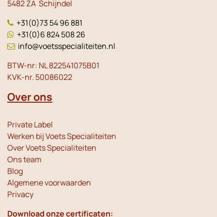
5482 ZA Schijndel
+31(0)73 54 96 881
+31(0)6 824 508 26
info@voetsspecialiteiten.nl
BTW-nr: NL 822541075B01
KVK-nr. 50086022
Over ons
Private Label
Werken bij Voets Specialiteiten
Over Voets Specialiteiten
Ons team
Blog
Algemene voorwaarden
Privacy
Download onze certificaten: