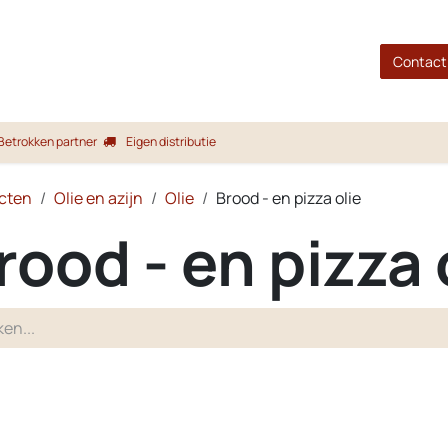
gina
Shop
Merken
Blog
Over ons
Service
Contact
Betrokken partner
Eigen distributie
cten
Olie en azijn
Olie
Brood - en pizza olie
rood - en pizza 