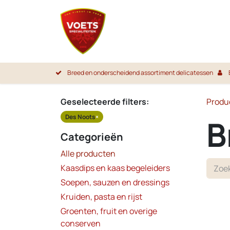
Overslaan naar inhoud
Startpa
Breed en onderscheidend assortiment delicatessen
Geselecteerde filters:
Produ
Des Noots
×
B
Categorieën
Alle producten
Kaasdips en kaas begeleiders
Soepen, sauzen en dressings
Kruiden, pasta en rijst
Groenten, fruit en overige
conserven