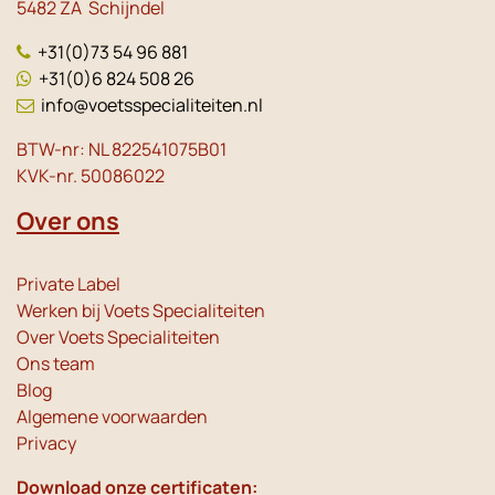
5482 ZA Schijndel
+31(0)73 54 96 881
+31(0)6 824 508 26
info@voetsspecialiteiten.nl
BTW-nr: NL 822541075B01
KVK-nr. 50086022
Over ons
Private Label
Werken bij Voets Specialiteiten
Over Voets Specialiteiten
Ons team
Blog
Algemene voorwaarden
Privacy
Download onze certificaten: