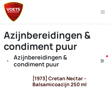
Overslaan naar inhoud
Azijnbereidingen &
condiment puur
Azijnbereidingen &
ac
condiment puur
[1973] Cretan Nectar -
Balsamicoazijn 250 ml