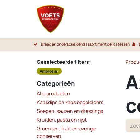
Overslaan naar inhoud
Startpa
Breed en onderscheidend assortiment delicatessen
Geselecteerde filters:
Produ
Ambrosia
×
A
Categorieën
Alle producten
c
Kaasdips en kaas begeleiders
Soepen, sauzen en dressings
Kruiden, pasta en rijst
Groenten, fruit en overige
conserven