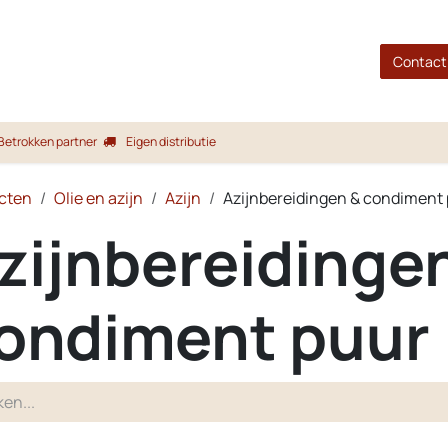
gina
Shop
Merken
Blog
Over ons
Service
Contact
Betrokken partner
Eigen distributie
cten
Olie en azijn
Azijn
Azijnbereidingen & condiment
zijnbereidinge
ondiment puur