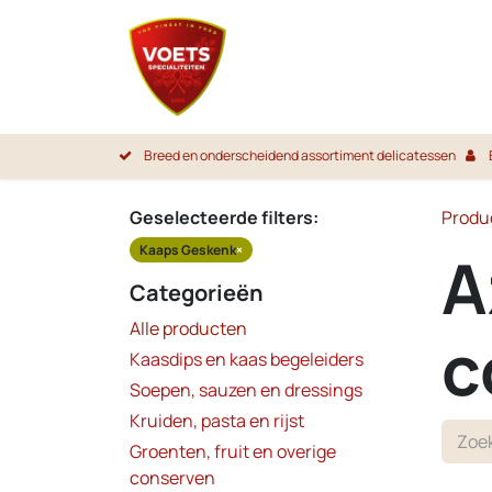
Overslaan naar inhoud
Startpa
Breed en onderscheidend assortiment delicatessen
Geselecteerde filters:
Produ
Kaaps Geskenk
×
A
Categorieën
Alle producten
c
Kaasdips en kaas begeleiders
Soepen, sauzen en dressings
Kruiden, pasta en rijst
Groenten, fruit en overige
conserven