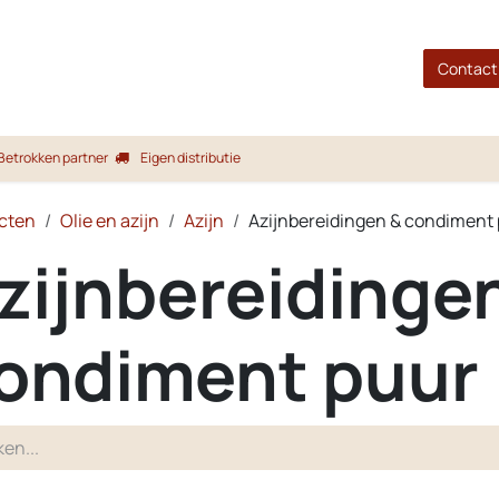
gina
Shop
Merken
Blog
Over ons
Service
Contact
Betrokken partner
Eigen distributie
cten
Olie en azijn
Azijn
Azijnbereidingen & condiment
zijnbereidinge
ondiment puur