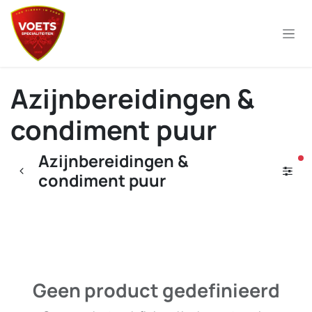
Overslaan naar inhoud
Azijnbereidingen &
condiment puur
Azijnbereidingen &
ac
condiment puur
Geen product gedefinieerd