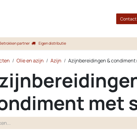
gina
Shop
Merken
Blog
Over ons
Service
Contact
Betrokken partner
Eigen distributie
cten
Olie en azijn
Azijn
Azijnbereidingen & condiment
zijnbereidinge
ondiment met 