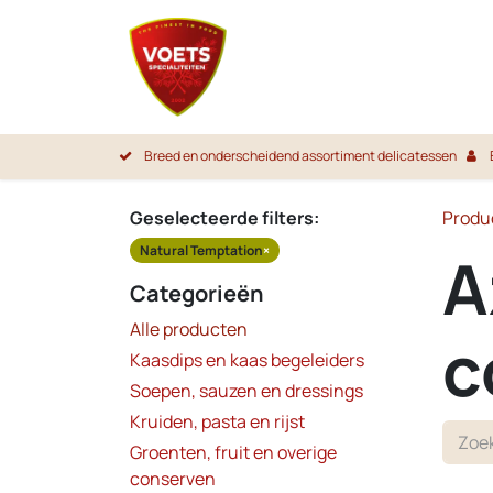
Overslaan naar inhoud
Startpa
Breed en onderscheidend assortiment delicatessen
Geselecteerde filters:
Produ
Natural Temptation
×
A
Categorieën
Alle producten
c
Kaasdips en kaas begeleiders
Soepen, sauzen en dressings
Kruiden, pasta en rijst
Groenten, fruit en overige
conserven