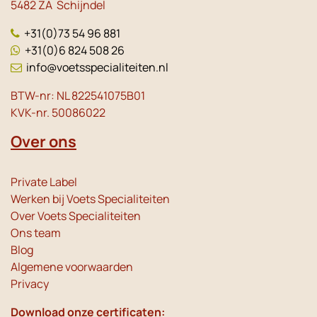
5482 ZA Schijndel
+31(0)73 54 96 881
+31(0)6 824 508 26
info@voetsspecialiteiten.nl
BTW-nr: NL 822541075B01
KVK-nr. 50086022
Over ons
Private Label
Werken bij Voets Specialiteiten
Over Voets Specialiteiten
Ons team
Blog
Algemene voorwaarden
Privacy
Download onze certificaten: