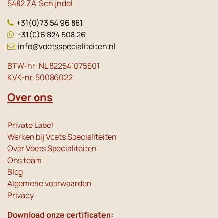
5482 ZA Schijndel
+31(0)73 54 96 881
+31(0)6 824 508 26
info@voetsspecialiteiten.nl
BTW-nr: NL 822541075B01
KVK-nr. 50086022
Over ons
Private Label
Werken bij Voets Specialiteiten
Over Voets Specialiteiten
Ons team
Blog
Algemene voorwaarden
Privacy
Download onze certificaten: