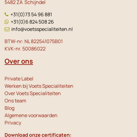
5482 ZA Schijndel
+31(0)73 54 96 881
+31(0)6 824 508 26
info@voetsspecialiteiten.nl
BTW-nr: NL 822541075B01
KVK-nr. 50086022
Over ons
Private Label
Werken bij Voets Specialiteiten
Over Voets Specialiteiten
Ons team
Blog
Algemene voorwaarden
Privacy
Download onze certificaten: