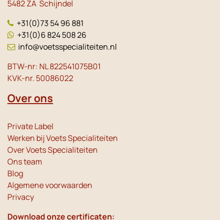
5482 ZA Schijndel
+31(0)73 54 96 881
+31(0)6 824 508 26
info@voetsspecialiteiten.nl
BTW-nr: NL 822541075B01
KVK-nr. 50086022
Over ons
Private Label
Werken bij Voets Specialiteiten
Over Voets Specialiteiten
Ons team
Blog
Algemene voorwaarden
Privacy
Download onze certificaten: