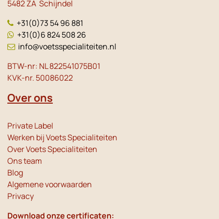
5482 ZA Schijndel
+31(0)73 54 96 881
+31(0)6 824 508 26
info@voetsspecialiteiten.nl
BTW-nr: NL 822541075B01
KVK-nr. 50086022
Over ons
Private Label
Werken bij Voets Specialiteiten
Over Voets Specialiteiten
Ons team
Blog
Algemene voorwaarden
Privacy
Download onze certificaten: