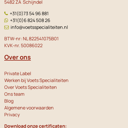
5482 ZA Schijndel
+31(0)73 54 96 881
+31(0)6 824 508 26
info@voetsspecialiteiten.nl
BTW-nr: NL 822541075B01
KVK-nr. 50086022
Over ons
Private Label
Werken bij Voets Specialiteiten
Over Voets Specialiteiten
Ons team
Blog
Algemene voorwaarden
Privacy
Download onze certificaten: