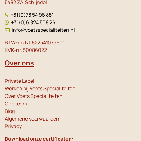
5482 ZA Schijndel
+31(0)73 54 96 881
+31(0)6 824 508 26
info@voetsspecialiteiten.nl
BTW-nr: NL 822541075B01
KVK-nr. 50086022
Over ons
Private Label
Werken bij Voets Specialiteiten
Over Voets Specialiteiten
Ons team
Blog
Algemene voorwaarden
Privacy
Download onze certificaten: