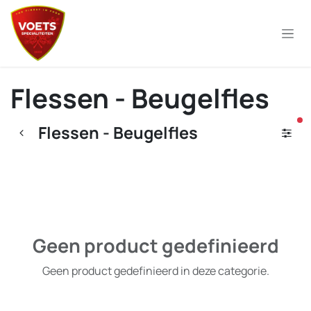
Overslaan naar inhoud
Flessen - Beugelfles
ac
Flessen - Beugelfles
Geen product gedefinieerd
Geen product gedefinieerd in deze categorie.