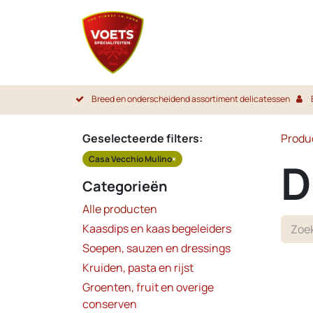
Overslaan naar inhoud
Startpa
Breed en onderscheidend assortiment delicatessen
Geselecteerde filters:
Produ
Casa Vecchio Mulino
×
D
Categorieën
Alle producten
Kaasdips en kaas begeleiders
Soepen, sauzen en dressings
Kruiden, pasta en rijst
Groenten, fruit en overige
conserven