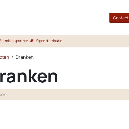
gina
Shop
Merken
Blog
Over ons
Service
Contact
Betrokken partner
Eigen distributie
cten
Dranken
ranken