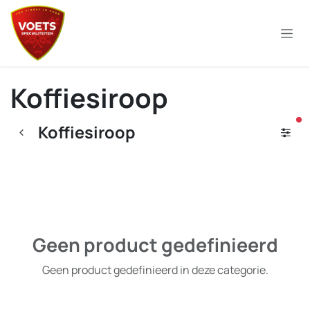
Overslaan naar inhoud
Koffiesiroop
ac
Koffiesiroop
Geen product gedefinieerd
Geen product gedefinieerd in deze categorie.