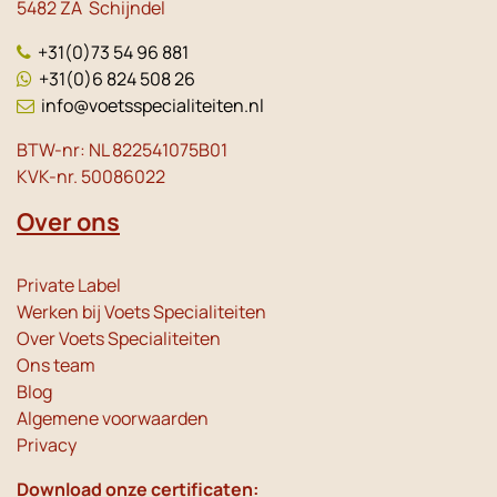
5482 ZA Schijndel
+31(0)73 54 96 881
+31(0)6 824 508 26
info@voetsspecialiteiten.nl
BTW-nr: NL 822541075B01
KVK-nr. 50086022
Over ons
Private Label
Werken bij Voets Specialiteiten
Over Voets Specialiteiten
Ons team
Blog
Algemene voorwaarden
Privacy
Download onze certificaten: